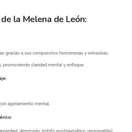
 de la Melena de León:
as gracias a sus compuestos hericenonas y erinacinas.
as, promoviendo claridad mental y enfoque.
je:
 con agotamiento mental.
érico:
nsiedad, depresión, estrés postraumático, neuropatías).