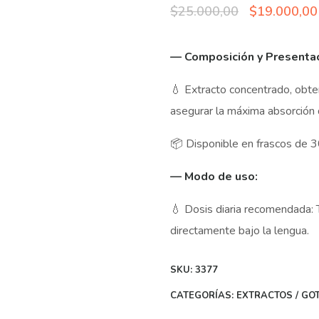
Original
$
25.000,00
$
19.000,00
price
— Composición y Presentac
was:
$25.000,00
💧 Extracto concentrado, obte
asegurar la máxima absorción
📦 Disponible en frascos de 30
— Modo de uso:
💧 Dosis diaria recomendada: 
directamente bajo la lengua.
SKU:
3377
CATEGORÍAS:
EXTRACTOS / GO