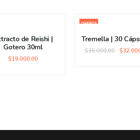
OFERTA
tracto de Reishi |
Tremella | 30 Cáps
Gotero 30ml
Original
$
35.000,00
$
32.00
price
$
19.000,00
was:
$35.000