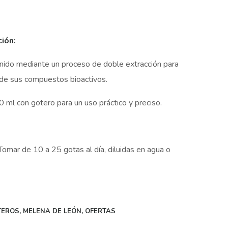
Current
price
ión:
is:
.
$19.000,00.
nido mediante un proceso de doble extracción para
 de sus compuestos bioactivos.
 ml con gotero para un uso práctico y preciso.
Tomar de 10 a 25 gotas al día, diluidas en agua o
TEROS
,
MELENA DE LEÓN
,
OFERTAS