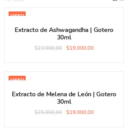
OFERTA
Extracto de Ashwagandha | Gotero
30ml
Original
Current
$
23.000,00
$
19.000,00
price
price
was:
is:
$23.000,00.
$19.000,00.
OFERTA
Extracto de Melena de León | Gotero
30ml
Original
Current
$
25.000,00
$
19.000,00
price
price
was:
is: